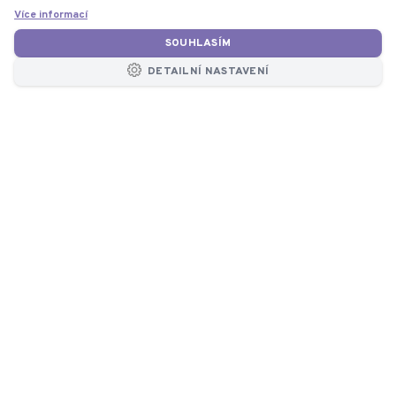
Více informací
SOUHLASÍM
DETAILNÍ NASTAVENÍ
KONTAKT
Konzultace
zdarma
+420 377 860 174
8:00 - 16:30
info@atmos-chrast.cz