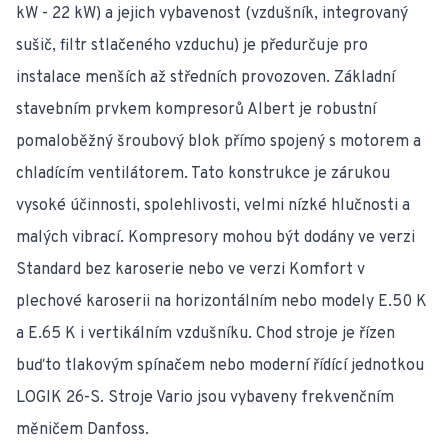
kW - 22 kW) a jejich vybavenost (vzdušník, integrovaný
sušič, filtr stlačeného vzduchu) je předurčuje pro
instalace menších až středních provozoven. Základní
stavebním prvkem kompresorů Albert je robustní
pomaloběžný šroubový blok přímo spojený s motorem a
chladícím ventilátorem. Tato konstrukce je zárukou
vysoké účinnosti, spolehlivosti, velmi nízké hlučnosti a
malých vibrací. Kompresory mohou být dodány ve verzi
Standard bez karoserie nebo ve verzi Komfort v
plechové karoserii na horizontálním nebo modely E.50 K
a E.65 K i vertikálním vzdušníku. Chod stroje je řízen
buďto tlakovým spínačem nebo moderní řídící jednotkou
LOGIK 26-S. Stroje Vario jsou vybaveny frekvenčním
měničem Danfoss.