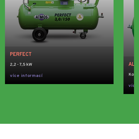
PERFECT
ALB
2,2 - 7,5 kW
Komp
více informací
více