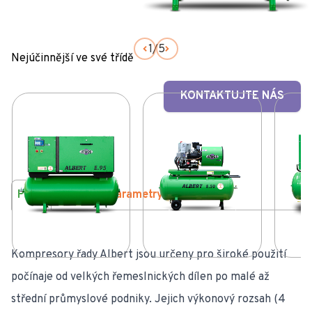
1
/
5
Nejúčinnější ve své třídě
KONTAKTUJTE NÁS
Popis
Výhody
Parametry
Ke stažení
Kompresory řady Albert jsou určeny pro široké použití
počínaje od velkých řemeslnických dílen po malé až
střední průmyslové podniky. Jejich výkonový rozsah (4