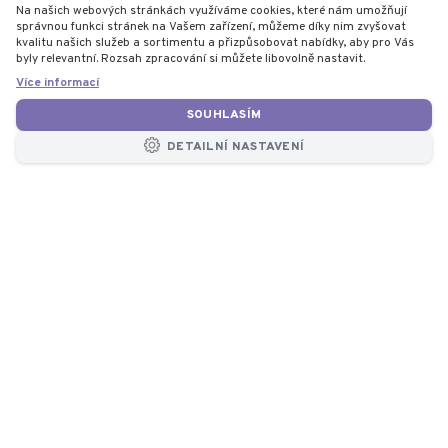
Na našich webových stránkách využíváme cookies, které nám umožňují
správnou funkci stránek na Vašem zařízení, můžeme díky nim zvyšovat
kvalitu našich služeb a sortimentu a přizpůsobovat nabídky, aby pro Vás
byly relevantní. Rozsah zpracování si můžete libovolně nastavit.
Více informací
SOUHLASÍM
DETAILNÍ NASTAVENÍ
1
125
Největší výrobce
Počet let na trhu
šroubových
kompresorů v ČR
170
124350
Počet zaměstnanců
Počet úspěšných