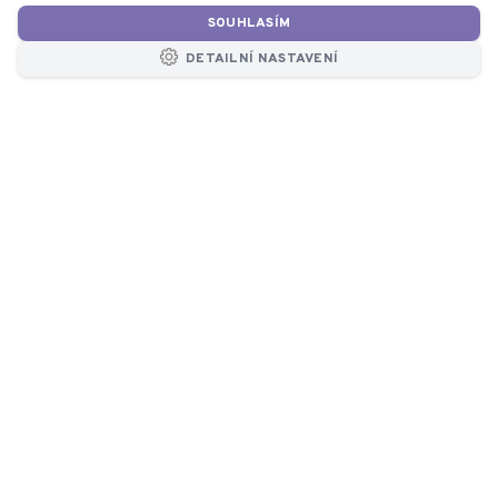
SOUHLASÍM
DETAILNÍ NASTAVENÍ
KONTAKT
Konzultace
zdarma
+420 377 860 174
8:00 - 16:30
info@atmos-chrast.cz
E-mail