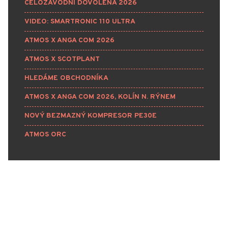
CELOZÁVODNÍ DOVOLENÁ 2026
VIDEO: SMARTRONIC 110 ULTRA
ATMOS X ANGA COM 2026
ATMOS X SCOTPLANT
HLEDÁME OBCHODNÍKA
ATMOS X ANGA COM 2026, KOLÍN N. RÝNEM
NOVÝ BEZMAZNÝ KOMPRESOR PE30E
ATMOS ORC