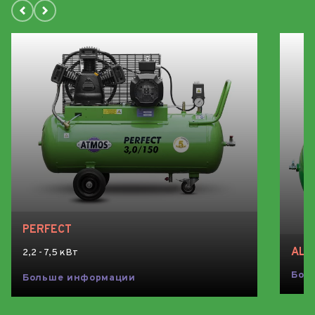
PERFECT
ALB
2,2 - 7,5 кВт
Бол
Больше информации