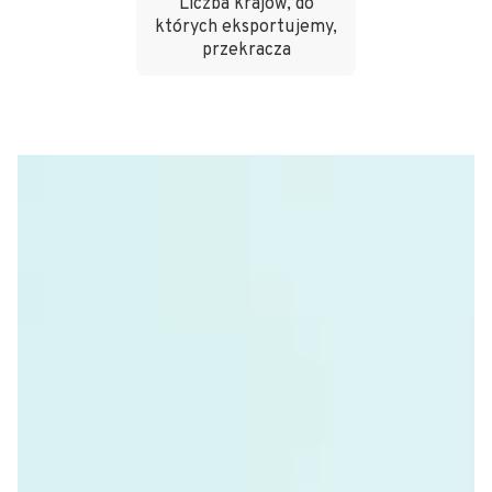
Liczba krajów, do
których eksportujemy,
przekracza