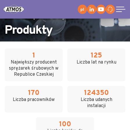
pl
DLA KOGO SĄ NASZE SPRĘŻARKI
Produkty
1
125
Największy producent
Liczba lat na rynku
sprężarek śrubowych w
Republice Czeskiej
170
124350
Liczba pracowników
Liczba udanych
instalacji
100