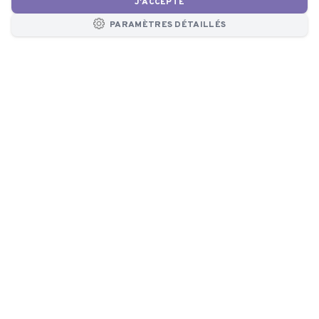
J'ACCEPTE
PARAMÈTRES DÉTAILLÉS
CONTACT
Consultation
gratuite
+420 377 860 174
8:00 - 16:30
info@atmos-chrast.cz
E-mail