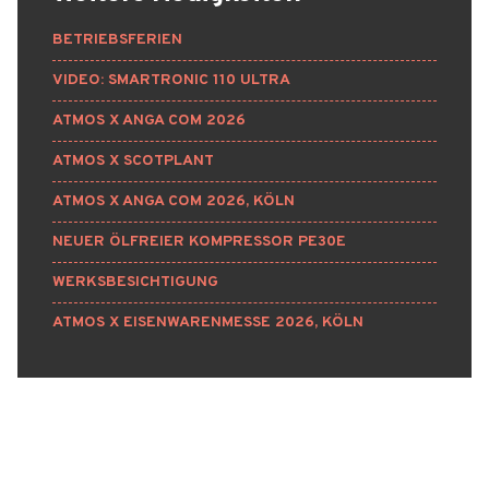
BETRIEBSFERIEN
VIDEO: SMARTRONIC 110 ULTRA
ATMOS X ANGA COM 2026
ATMOS X SCOTPLANT
ATMOS X ANGA COM 2026, KÖLN
NEUER ÖLFREIER KOMPRESSOR PE30E
WERKSBESICHTIGUNG
ATMOS X EISENWARENMESSE 2026, KÖLN