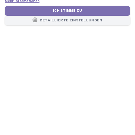
Mehr Informationen
ICH STIMME ZU
DETAILLIERTE EINSTELLUNGEN
KONTAKT
Kostenlose
Beratung
+420 377 860 174
8:00 - 16:30
info@atmos-chrast.cz
E-mail